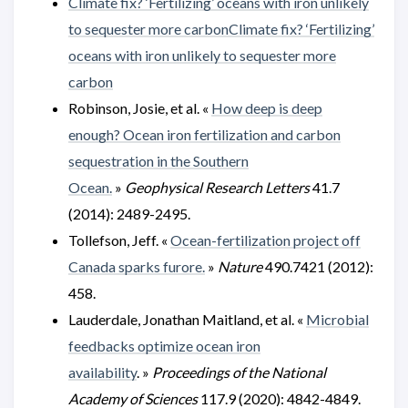
Climate fix? ‘Fertilizing’ oceans with iron unlikely
to sequester more carbonClimate fix? ‘Fertilizing’
oceans with iron unlikely to sequester more
carbon
Robinson, Josie, et al. «
How deep is deep
enough? Ocean iron fertilization and carbon
sequestration in the Southern
Ocean.
»
Geophysical Research Letters
41.7
(2014): 2489-2495.
Tollefson, Jeff. «
Ocean-fertilization project off
Canada sparks furore.
»
Nature
490.7421 (2012):
458.
Lauderdale, Jonathan Maitland, et al. «
Microbial
feedbacks optimize ocean iron
availability
. »
Proceedings of the National
Academy of Sciences
117.9 (2020): 4842-4849.