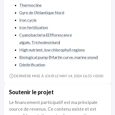
Thermocline
Gyre de l’Atlantique Nord
Iron cycle
Iron fertilization
Cyanobacteria
(
Efflorescence
algale
,
Trichodesmium
)
High nutrient, low chlorophyll regions
Biological pump
(
Martin curve
,
marine snow
)
Dénitrification
DERNIÈRE MISE À JOUR LE MAY 14, 2024 16:55 +0200
Soutenir le projet
Le financement participatif est ma principale
source de revenus. Ce contenu existe et est