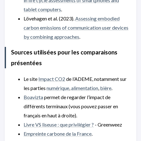
in life cycle assessments of smartphones and
tablet computers
.
Lövehagen et al. (2023).
Assessing embodied
carbon emissions of communication user devices
by combining approaches
.
Sources utilisées pour les comparaisons
présentées
Le site
Impact CO2
de l’ADEME, notamment sur
les parties
numérique
,
alimentation
,
bière
.
Boavizta
permet de regarder l’impact de
différents terminaux (vous pouvez passer en
français en haut à droite).
Livre VS liseuse : que privilégier ?
- Greenweez
Empreinte carbone de la France
.