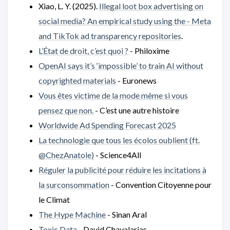
Xiao, L. Y. (2025).
Illegal loot box advertising on
social media? An empirical study using the - Meta
and TikTok ad transparency repositories
.
L’État de droit, c’est quoi ?
- Philoxime
OpenAI says it’s ‘impossible’ to train AI without
copyrighted materials
- Euronews
Vous êtes victime de la mode même si vous
pensez que non.
- C’est une autre histoire
Worldwide Ad Spending Forecast 2025
La technologie que tous les écolos oublient (ft.
‪@ChezAnatole‬)
- Science4All
Réguler la publicité pour réduire les incitations à
la surconsommation
- Convention Citoyenne pour
le Climat
The Hype Machine
- Sinan Aral
Toxic Data
- David Chavalarias